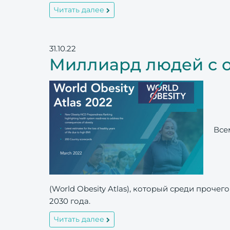
Читать далее
31.10.22
Миллиард людей с о
Все
(World Obesity Atlas), который среди проч
2030 года.
Читать далее