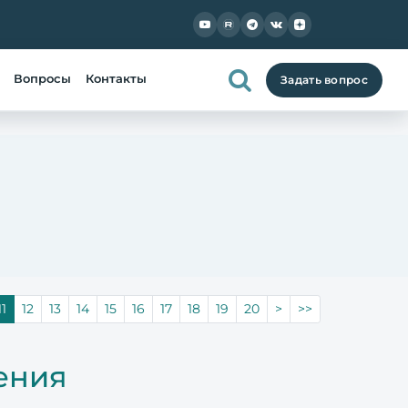
Вопросы
Контакты
Задать вопрос
11
12
13
14
15
16
17
18
19
20
>
>>
ения