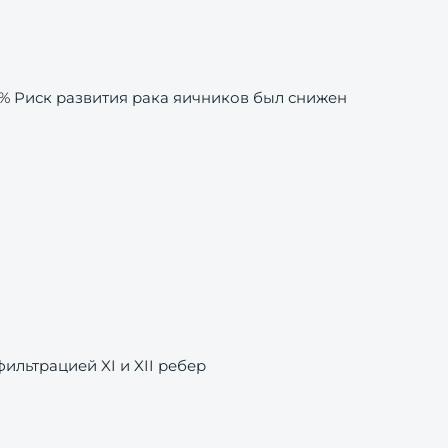
% Риск развития рака яичников был снижен
льтрацией XI и XII ребер