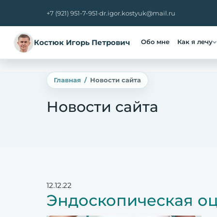
+7 (921) 951-7-951
·
dr.igor.kostyuk@mail.ru
Костюк Игорь Петрович
Обо мне
Как я лечу
Главная
Новости сайта
Новости сайта
12.12.22
Эндоскопическая оц