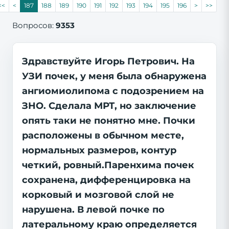
<<
<
187
188
189
190
191
192
193
194
195
196
>
>>
Вопросов:
9353
Здравствуйте Игорь Петрович. На
УЗИ почек, у меня была обнаружена
ангиомиолипома с подозрением на
ЗНО. Сделала МРТ, но заключение
опять таки не понятно мне. Почки
расположены в обычном месте,
нормальных размеров, контур
четкий, ровный.Паренхима почек
сохранена, дифференцировка на
корковый и мозговой слой не
нарушена. В левой почке по
латеральному краю определяется