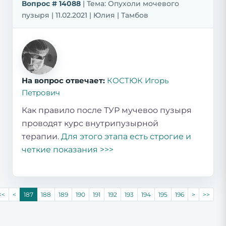
Вопрос # 14088
| Тема: Опухоли мочевого
пузыря | 11.02.2021 | Юлия | Тамбов
На вопрос отвечает:
КОСТЮК Игорь
Петрович
Как правило после ТУР мучевоо пузыря
проводят курс внутрипузырной
терапии.
Для этого этапа есть строгие и
четкие показания >>>
<<
<
187
188
189
190
191
192
193
194
195
196
>
>>