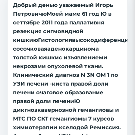
Добрый денью уважаемый Игорь
ПетровичюМоей маме 61 год Ю в
сеттябре 2011 года паллативня
резекция сигмовидной
кишкиюГистологиявысокодиференциро
сосочковаяаденокарцинома
толстой кишкис изъявлениеми
некрозами опухолевой ткани.
Клинический диагноз N 3N OM 1 по
УЗИ печени -киста правой доли
печени очаговое образование
правой доли печениЮ
дикгнозкавернозной гемангиоаы и
МТС ПО СКТ гемангиомы 7 курсов
химиотерапии кселодой Ремиссия.