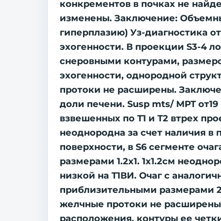
конкрементов в почках не найд
изменены. Заключение: Объемны
гиперплазию) Уз-диагностика от
эхогенности. В проекции S3-4 
снеровными контурами, размеро
эхогенности, однородной структ
протоки не расширены. Заключе
доли печени. Susp mts/ МРТ от1
взвешенных по Т1 и Т2 втрех пр
неоднородна за счет наличия в
поверхности, в S6 cегменте оча
размерами 1.2х1. 1х1.2см неодн
низкой на Т1ВИ. Очаг с аналог
приблизительными размерами 2.0
желчные протоки не расширены,
расположения, контуры ее четки