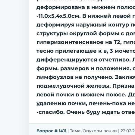
деформирована в нижнем полюсе 
-11.0х5.4х5.0см. В нижней лево
деформируя наружный контур п
структуры округлой формы с до
гиперизоинтенсивное на Т2, ги
тесно прилегающее к в, 3 мочет
дифференцируются отчетливо. 
формы. размеров и положения. 
лимфоузлов не получено. Закл
поджелудочной железы. Признак
левой почки в нижнем поюсе. Дв
удалению почки, печень-пока не
-спасибо. Очень буду ждать отве
Вопрос # 1411
| Тема: Опухоли почки | 22.02