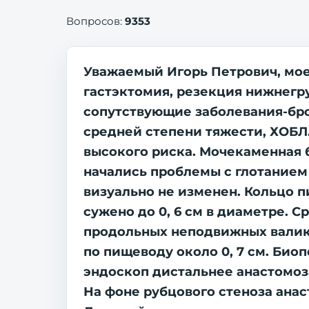
Вопросов:
9353
Уважаемый Игорь Петрович, мое
гастэктомия, резекция нижнегр
сопутствующие заболевания-бро
средней степени тяжести, ХОБЛ
высокого риска. Мочекаменная б
начались проблемы с глотани
визуально не изменен. Кольцо п
сужено до 0, 6 см в диаметре. 
продольных неподвижных валико
по пищеводу около 0, 7 см. Био
эндоскоп дистальнее анастомоза
На фоне рубцового стеноза анаст