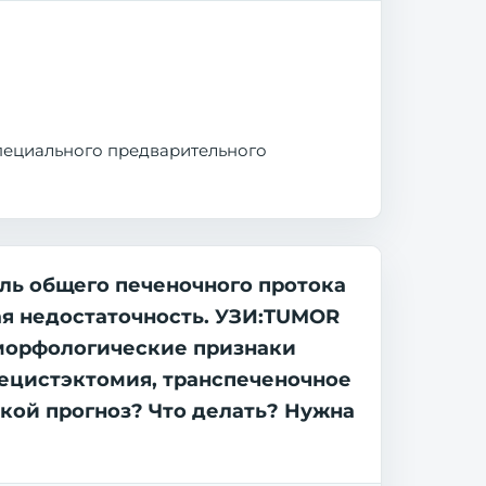
специального предварительного
оль общего печеночного протока
ая недостаточность. УЗИ:TUMOR
 морфологические признаки
ецистэктомия, транспеченочное
акой прогноз? Что делать? Нужна