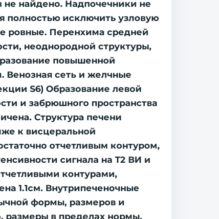
 не найдено. Надпочечники не
зя полностью исключить узловую
кие ровные. Перенхима средней
ости, неоднородной структуры,
образование повышенной
. Венозная сеть и желчные
екции S6) Образование левой
ости и забрюшного пространства
личена. Структура печени
иже к висцеральной
достаточно отчетливым контуром,
енсивности сигнала на Т2 ВИ и
отчетливыми контурами,
ена 1.1см. Внутрипеченочные
бычной формы, размеров и
, размеры в пределах нормы,