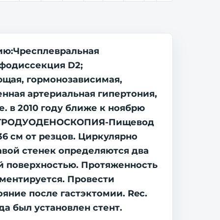
цию:Чресплевральная
мфодиссекция D2;
ющая, гормонозависимая,
нная артериальная гипертония,
. в 2010 году ближе к ноябрю
ГАСТРОДУОДЕНОСКОПИЯ-Пищевод
6 см от резцов. Циркулярно
равой стенек определяются два
й поверхностью. Протяженность
гментируется. Провести
яние после гастэктомии. Rec.
ода был установлен стент.