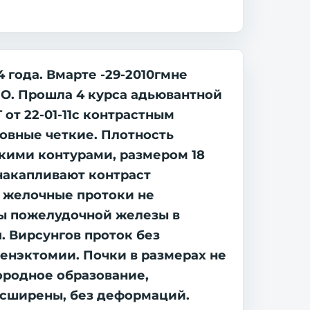
 года. Вмарте -29-2010гмне
O. Прошла 4 курса адьювантной
от 22-01-11с контрастным
ровные четкие. Плотность
кими контурами, размером 18
накапливают контраст
и желочные протоки не
ы пожелудочной железы в
. Вирсунгов проток без
енэктомии. Почки в размерах не
ородное образование,
асширены, без деформаций.