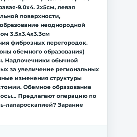
вая-9.0х4. 2х5см, левая
альной поверхности,
 образование неоднородной
м 3.5х3.4х3.3см
чия фиброзных перегородок.
зоны обемного образования)
ы. Надпочечники обычной
ных за увеличение региональных
зные изменения структуры
ктомии. Обемное образование
осы... Предлагают операцию по
оль-лапароскапией? Зарание