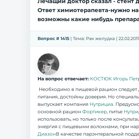
Лечащий доктор сказал - стент
Ответ химиотерапевта-нужно набр
возможны какие нибудь препара
Вопрос # 1415
| Тема: Рак желудка | 22.02.20
На вопрос отвечает:
КОСТЮК Игорь Пет
Необходимо в пищевой рацион следует 
питания, достойны доверия. Но специал
выпускает компания
Нутрициа
. Предусм
основной рацион
Фортикер
, питье
Нутри
использовать, но только после консульт
энергия с пищевыми волокнами, при на
Диазон
В качестве парэнтеральной под