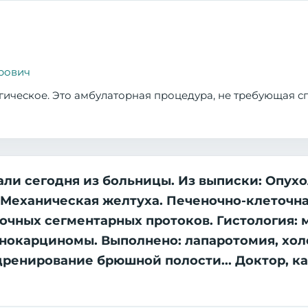
рович
гическое. Это амбулаторная процедура, не требующая 
али сегодня из больницы. Из выписки: Опух
. Механическая желтуха. Печеночно-клеточн
ночных сегментарных протоков. Гистология:
окарциномы. Выполнено: лапаротомия, хол
 дренирование брюшной полости... Доктор, к