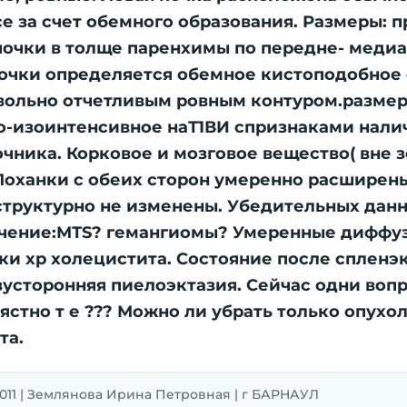
за счет обемного образования. Размеры: пра
й почки в толще паренхимы по передне- меди
очки определяется обемное кистоподобное
вольно отчетливым ровным контуром.размеро
по-изоинтенсивное наТ1ВИ спризнаками нали
очника. Корковое и мозговое вещество( вне 
Лоханки с обеих сторон умеренно расширен
структурно не изменены. Убедительных дан
ючение:МТS? гемангиомы? Умеренные диффу
и хр холецистита. Состояние после спленэ
усторонняя пиелоэктазия. Сейчас одни вопр
ястно т е ??? Можно ли убрать только опух
та.
.2011 | Землянова Ирина Петровная | г БАРНАУЛ