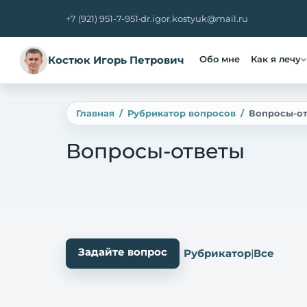
+7 (921) 951-7-951
·
dr.igor.kostyuk@mail.ru
Костюк Игорь Петрович
Обо мне
Как я лечу
Главная
Рубрикатор вопросов
Вопросы-о
Вопросы-ответы
Задайте вопрос
Рубрикатор
|
Все