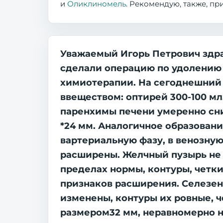
и
Оликлиномель
. Рекомендую, также, п
Уважаемый Игорь Петрович здрав
сделали операцию по удолению 
химиотерапии. На сегоднешний д
ввеществом: оптирей 300-100 мл
паренхимы печени умеренно сни
*24 мм. Аналогичное образован
вартериальную фазу, в венозну
расширены. Желчный пузырь не
пределах нормы, контуры, четки
признаков расширения. Селезен
изменены, контуры их ровные, 
размером32 мм, неравномерно н