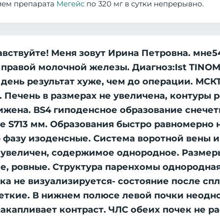
рием препарата
Мегейс
по 320 мг в сутки непрерывно.
ствуйте! Меня зовут Ирина Петровна. мне54
правой молочной железы. Диагноз:Ist TINOM
ень результат хуже, чем до операции. МСКТ 
. Печень в размерах не увеличена, контуры 
жена. ВS4 гиподенсное образование снечет
ие S713 мм. Образования быстро равномерно 
ю фазу изоденсные. Система воротной вены 
 увеличен, содержимое однородное. Размер
е, ровные. Структура паренхомы однородная
ка не визуализируется- состояние после спл
четкие. В нижнем полюсе левой почки неодн
акапливает контраст. ЧЛС обеих почек не р