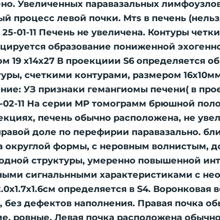
ено. Увеличенных паравазальных лимфоузлов
й процесс левой почки. Мтs в печень (нель
 25-01-11 Печень не увеличена. Контуры чет
лоцируется образование пониженной эхогенн
м 19 х14х27 В проекциии S6 определяется 
уры, счеткими контурами, размером 16х10мм
ние: УЗ признаки гемангиомы печени( в про
9 -02-11 На серии МР томограмм брюшной пол
оекциях, печень обычно расположена, не уве
 правой доле по перефирии паравазально. бл
га округлой формы, с неровным волнистым, 
ородной структуры, умеренно повышенной инт
ичными сигнальнными характеристиками с не
х1.7х1.6см определяется в S4. Воронковая в
 без дефектов наполнения. Правая почка о
е, ровные. Левая почка расположена обычно