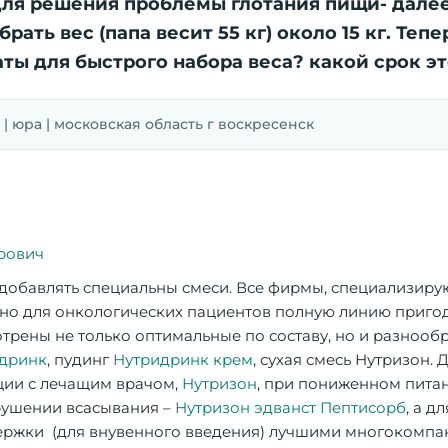
 для решения проблемы глотания пищи- дале
ать вес (папа весит 55 кг) около 15 кг. Тепе
ты для быстрого набора веса? какой срок эт
11 | юра | московская область г воскресенск
рович
добавлять специальны смеси. Все фирмы, специализиру
ьно для онкологических пациентов полную линию пригод
отрены не только оптимальные по составу, но и разнообр
дринк
, пудинг
Нутридринк крем
, сухая смесь Нутризон.
ации с лечащим врачом,
Нутризон
, при пониженном питан
рушении всасывания –
Нутризон эдванст Пептисорб
, а д
держки (для внувенного введения) лучшими многокомп