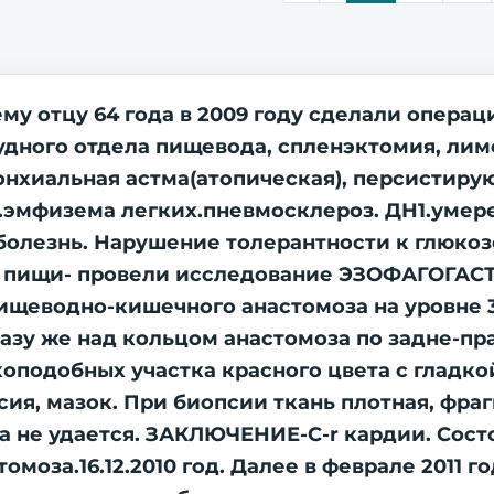
му отцу 64 года в 2009 году сделали опера
удного отдела пищевода, спленэктомия, ли
нхиальная астма(атопическая), персистиру
.эмфизема легких.пневмосклероз. ДН1.умере
олезнь. Нарушение толерантности к глюкозе
ем пищи- провели исследование ЭЗОФАГО
ищеводно-кишечного анастомоза на уровне 3
Сразу же над кольцом анастомоза по задне-п
подобных участка красного цвета с гладко
псия, мазок. При биопсии ткань плотная, фра
 не удается. ЗАКЛЮЧЕНИЕ-C-r кардии. Состо
омоза.16.12.2010 год. Далее в феврале 2011 г