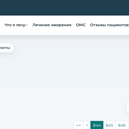
Что я лечу
Лечение ожирения
ОМС
Отзывы пациентов
тветы
<<
<
844
845
846