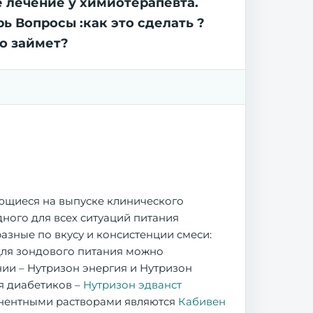
е лечение у химиотерапевта.
рь Вопросы :как это сделать ?
о займет?
ющиеся на выпуске клинического
ного для всех ситуаций питания
азные по вкусу и консистенции смеси:
 Для зондового питания можно
ии – Нутризон энергия и Нутризон
ля диабетиков –
Нутризон эдванст
анентными растворами являются
Кабивен