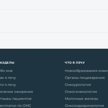
РАЗДЕЛЫ
ЧТО Я ЛЕЧУ
бо мне
Новообразования кожи
ак я лечу
Органы пищеварения
то я лечу
Онкоурология
ечение ожирения
Онкогинекология
тзывы пациентов
Молочные железы
есплатно по ОМС
Онкоэндокринология