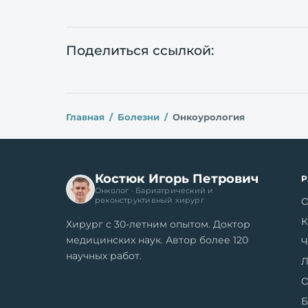
Поделиться ссылкой:
Главная
Болезни
Онкоурология
Костюк Игорь Петрович
Онколог · Бариатрический и
О
реконструктивный хирург
К
Хирург с 30-летним опытом. Доктор
медицинских наук. Автор более 120
Ч
научных работ.
Л
О
Б