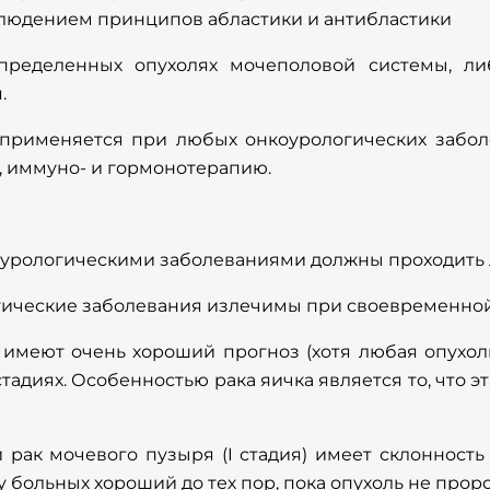
блюдением принципов абластики и антибластики
ределенных опухолях мочеполовой системы, ли
.
рименяется при любых онкоурологических заболев
, иммуно- и гормонотерапию.
оурологическими заболеваниями должны проходить 
гические заболевания излечимы при своевременной
имеют очень хороший прогноз (хотя любая опухоль
 стадиях. Особенностью рака яичка является то, что 
 рак мочевого пузыря (I стадия) имеет склонност
у больных хороший до тех пор, пока опухоль не пророс