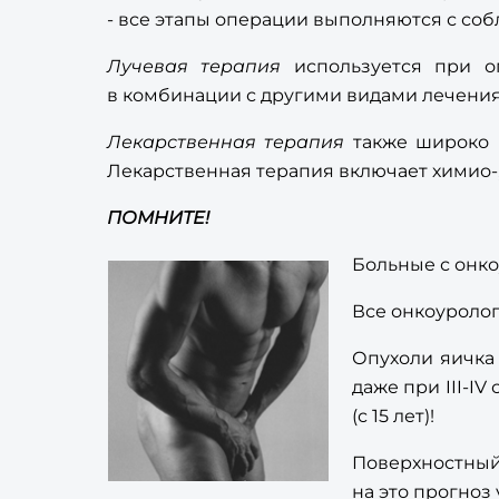
- все этапы операции выполняются с со
Лучевая терапия
используется при оп
в комбинации с другими видами лечения
Лекарственная терапия
также широко п
Лекарственная терапия включает химио-
ПОМНИТЕ!
Больные с онк
Все онкоуроло
Опухоли яичка 
даже при III-IV
(с 15 лет)!
Поверхностный
на это прогноз 