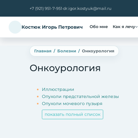
+7 (921) 951-7-951
·
dr.igor.kostyuk@mail.ru
Костюк Игорь Петрович
Обо мне
Как я лечу
Главная
Болезни
Онкоурология
Онкоурология
Иллюстрации
Опухоли предстательной железы
Опухоли мочевого пузыря
показать полный список