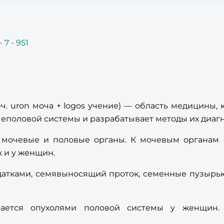
7 - 951
реч. uron моча + logos учение) — область медицины,
еполовой системы и разрабатывает методы их диагн
 мочевые и половые органы. К мочевым органам о
к и у женщин.
атками, семявыносящий проток, семенные пузырьки
мается опухолями половой системы у женщин.