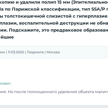
копию и удалили полип 15 мм (Эпителиальн
IIa по Парижской классификации, тип SSA/P 
ты толстокишечной слизистой с гиперплазие
плазии, воспалительной деструкции не обн
зии. Подскажите, это предраковое образован
ейшие
и | 11.03.2025 | Людмила | Москва
рович
ия. Но после полноценного удаления обьекта малиг