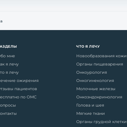
са
РАЗДЕЛЫ
ЧТО Я ЛЕЧУ
бо мне
Новообразования кожи
ак я лечу
Органы пищеварения
то я лечу
Онкоурология
ечение ожирения
Онкогинекология
тзывы пациентов
Молочные железы
есплатно по ОМС
Онкоэндокринология
опросы
Голова и шея
онтакты
Мягкие ткани
Органы грудной клетки