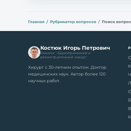
Главная
Рубрикатор вопросов
Поиск вопро
Костюк Игорь Петрович
Онколог · Бариатрический и
О
реконструктивный хирург
К
Хирург с 30-летним опытом. Доктор
медицинских наук. Автор более 120
Ч
научных работ.
Л
О
Б
В
К