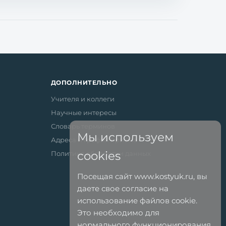
ДОПОЛНИТЕЛЬНО
Учителя и коллеги
Научные интересы
Словарь терминов
Мы используем
Адреса и график приёма
cookies
Политика обработки данных
Посещая сайт www.kostyuk.ru, вы
даете свое согласие на
использование файлов cookie.
Это необходимо для
нормального функционирования