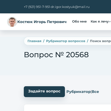
+7 (921) 951-7-951
·
dr.igor.kostyuk@mail.ru
Костюк Игорь Петрович
Обо мне
Как я лечу
Главная
Рубрикатор вопросов
Поиск вопр
Вопрос № 20568
Задайте вопрос
Рубрикатор
|
Все