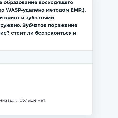
ое образование восходящего
по WASP-удалено методом EMR.).
й крипт и зубчатыми
аружено. Зубчатое поражение
ие? стоит ли беспокоиться и
низации больше нет.