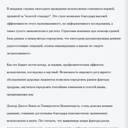
В западных странах ежегодное проведение колоноскопии становится нормой,
принятой за "золотой стандарт". Это стало возможно благодаря высокой
эффективности этого малоинвазивного, но информативного исследования, а
также сухого экономического расчета. Страховые компании при помощи единой
базы данных и калькулятора определили, что ежегодная диспансеризация дешевле
дорогостоящих операций, оплаты инвалидизации и выплат по смерти
застрахованного.
Как это бывает почти всегда, за первым, профилактическим эффектом
колоноскопии, последовал и научный. Возможность широкого регулярного
обследования здоровых пациентов позволила определить ранние факторы
предрака, научиться определять тончайшие изменения в толстой кишке,
предвещающие рак.
Доктор Джоэл Левин из Университета Коннектикута, очень доволен новыми
данными, ставшими доступными благодаря повсеместному применению
колоноскопии в штате. Он считаете, что выявленные новые факторы риска
позволяют корректировать состояние пациента и избежать развития рака задолго