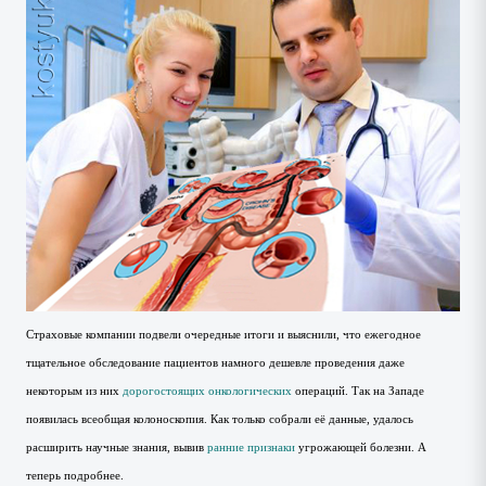
Страховые компании подвели очередные итоги и выяснили, что ежегодное
тщательное обследование пациентов намного дешевле проведения даже
некоторым из них
дорогостоящих онкологических
операций. Так на Западе
появилась всеобщая колоноскопия. Как только собрали её данные, удалось
расширить научные знания, вывив
ранние признаки
угрожающей болезни. А
теперь подробнее.