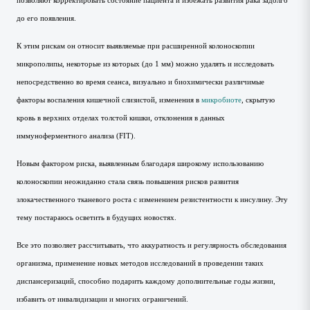
до его появления.
К этим рискам он относит выявляемые при расширенной колоноскопии
микрополипы, некоторые из которых (до 1 мм) можно удалять и исследовать
непосредственно во время сеанса, визуально и биохимически различимые
факторы воспаления кишечной слизистой, изменения в
микробиоте
, скрытую
кровь в верхних отделах толстой кишки, отклонения в данных
иммуноферментного анализа (FIT).
Новым фактором риска, выявленным благодаря широкому использованию
колоноскопии неожиданно стала связь повышения рисков развития
злокачественного тканевого роста с изменением резистентности к инсулину. Эту
тему постараюсь осветить в будущих новостях.
Все это позволяет рассчитывать, что аккуратность и регулярность обследования
организма, применение новых методов исследований в проведении таких
диспансеризаций, способно подарить каждому дополнительные годы жизни,
избавить от инвалидизации и многих ограничений.