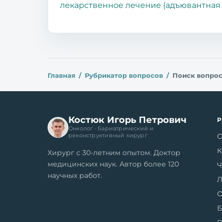
лекарственное лечение (адъювантная
Главная
Рубрикатор вопросов
Поиск вопро
Костюк Игорь Петрович
Онколог · Бариатрический и
О
реконструктивный хирург
К
Хирург с 30-летним опытом. Доктор
медицинских наук. Автор более 120
Ч
научных работ.
Л
О
Б