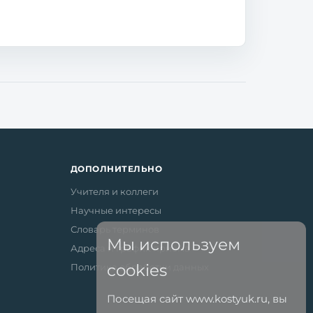
ДОПОЛНИТЕЛЬНО
Учителя и коллеги
Научные интересы
Словарь терминов
Мы используем
Адреса и график приёма
cookies
Политика обработки данных
Посещая сайт www.kostyuk.ru, вы