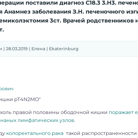
рации поставили диагноз С18.3 3.Н3. печеноч
 Анамнез заболевания З.Н. печеночного из
 гемиколэктомия 3ст. Врачей родственников
т.
| 28.03.2019 | Елена | Ekaterinburg
рович
 кишки рТ4N2MO"
пухоль правой половины ободочной кишки
поражает е
онаных лимфатических узлов
.
оду
колоректального рака
такой распространенности