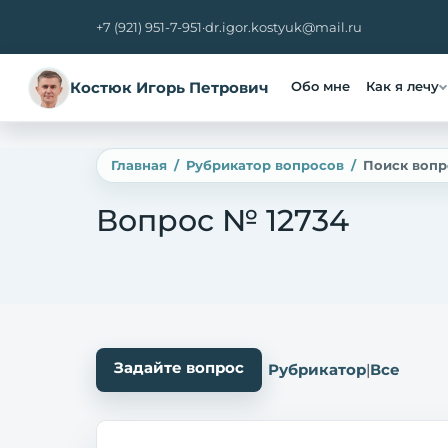
+7 (921) 951-7-951
·
dr.igor.kostyuk@mail.ru
Костюк Игорь Петрович
Обо мне
Как я лечу
Главная
Рубрикатор вопросов
Поиск вопр
Вопрос № 12734
Задайте вопрос
Рубрикатор
|
Все