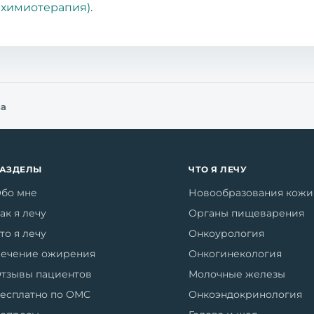
 химиотерапия)
.
са
РАЗДЕЛЫ
ЧТО Я ЛЕЧУ
бо мне
Новообразования кожи
ак я лечу
Органы пищеварения
то я лечу
Онкоурология
ечение ожирения
Онкогинекология
тзывы пациентов
Молочные железы
есплатно по ОМС
Онкоэндокринология