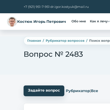
+7 (921) 951-7-951
·
dr.igor.kostyuk@mail.ru
Костюк Игорь Петрович
Обо мне
Как я лечу
Главная
Рубрикатор вопросов
Поиск вопр
Вопрос № 2483
Задайте вопрос
Рубрикатор
|
Все