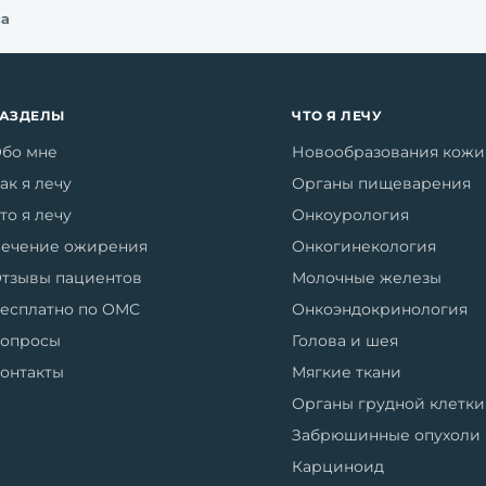
са
РАЗДЕЛЫ
ЧТО Я ЛЕЧУ
бо мне
Новообразования кожи
ак я лечу
Органы пищеварения
то я лечу
Онкоурология
ечение ожирения
Онкогинекология
тзывы пациентов
Молочные железы
есплатно по ОМС
Онкоэндокринология
опросы
Голова и шея
онтакты
Мягкие ткани
Органы грудной клетки
Забрюшинные опухоли
Карциноид