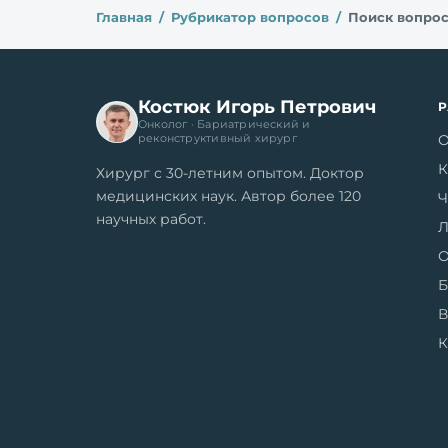
Главная
Рубрикатор вопросов
Поиск вопро
Костюк Игорь Петрович
Онколог · Бариатрический и
О
реконструктивный хирург
К
Хирург с 30-летним опытом. Доктор
медицинских наук. Автор более 120
Ч
научных работ.
Л
О
Б
В
К