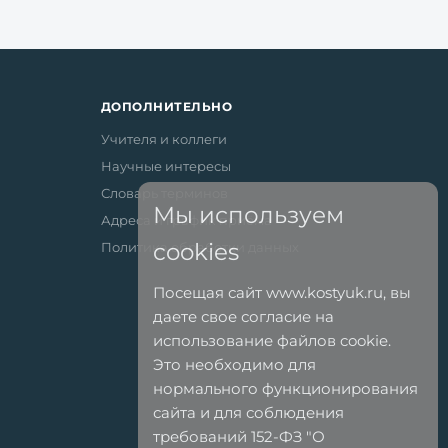
ДОПОЛНИТЕЛЬНО
Учителя и коллеги
Научные интересы
Словарь терминов
Мы используем
Адреса и график приёма
cookies
Политика обработки данных
Посещая сайт www.kostyuk.ru, вы
даете свое согласие на
использование файлов cookie.
Это необходимо для
нормального функционирования
сайта и для соблюдения
требований 152-ФЗ "О