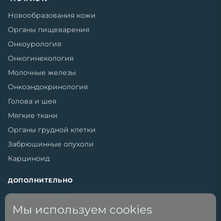
Новообразования кожи
Органы пищеварения
Онкоурология
Онкогинекология
Молочные железы
Онкоэндокринология
Голова и шея
Мягкие ткани
Органы грудной клетки
Забрюшинные опухоли
Карциноид
ДОПОЛНИТЕЛЬНО
Учителя и коллеги
Мы используем cookies
Научные интересы