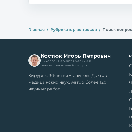
Главная
Рубрикатор вопросов
Поиск вопро
Костюк Игорь Петрович
Онколог · Бариатрический и
О
реконструктивный хирург
К
Хирург с 30-летним опытом. Доктор
медицинских наук. Автор более 120
Ч
научных работ.
Л
О
Б
В
К