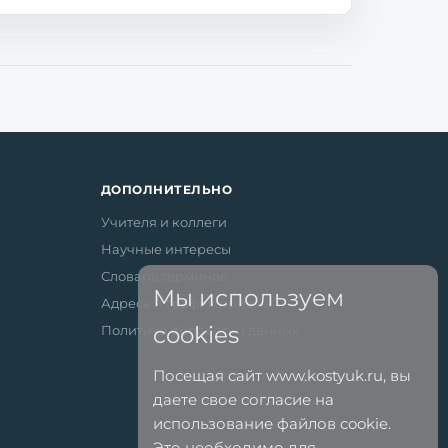
ДОПОЛНИТЕЛЬНО
Учителя и коллеги
Научные интересы
Словарь терминов
Мы используем
Адреса и график приёма
cookies
Политика обработки данных
Посещая сайт www.kostyuk.ru, вы
даете свое согласие на
использование файлов cookie.
Это необходимо для