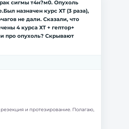
 рак сигмы т4н?м0. Опухоль
Был назначен курс ХТ (3 раза),
чагов не дали. Сказали, что
чены 4 курса ХТ + гептор+
ли про опухоль? Скрывают
ее резекция и протезирование. Полагаю,