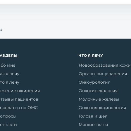
са
РАЗДЕЛЫ
ЧТО Я ЛЕЧУ
бо мне
Новообразования кожи
ак я лечу
Органы пищеварения
то я лечу
Онкоурология
ечение ожирения
Онкогинекология
тзывы пациентов
Молочные железы
есплатно по ОМС
Онкоэндокринология
опросы
Голова и шея
онтакты
Мягкие ткани