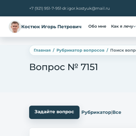
+7 (921) 951-7-951
·
dr.igor.kostyuk@mail.ru
Костюк Игорь Петрович
Обо мне
Как я лечу
Главная
Рубрикатор вопросов
Поиск вопр
Вопрос № 7151
Задайте вопрос
Рубрикатор
|
Все