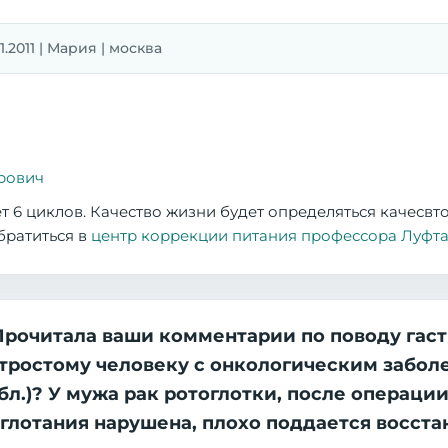
1.2011 | Мария | москва
рович
 6 циклов. Качество жизни будет определяться качесв
братиться в
центр коррекции питания профессора Луфта
Прочитала ваши комментарии по поводу гастр
астростому человеку с онкологическим забо
бл.)? У мужа рак ротоглотки, после операци
глотания нарушена, плохо поддается восста