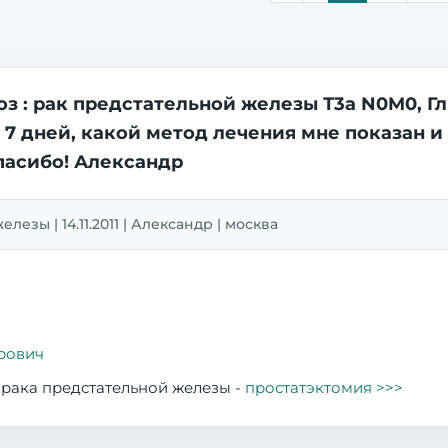
з : рак предстательной железы Т3а N0M0, Глис
7 дней, какой метод лечения мне показан и 
пасибо! Александр
лезы | 14.11.2011 | Александр | москва
рович
 рака предстательной железы -
простатэктомия >>>