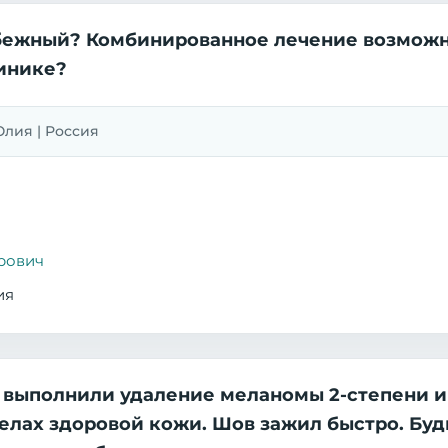
бежный? Комбинированное лечение возможно
линике?
 Юлия | Россия
рович
ия
, выполнили удаление меланомы 2-степени ин
делах здоровой кожи. Шов зажил быстро. Буд