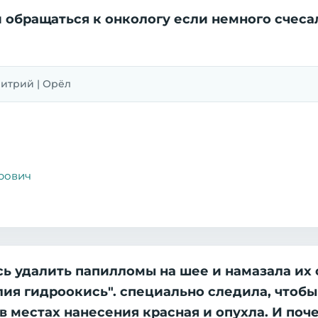
 обращаться к онкологу если немного счесал
Дмитрий | Орёл
рович
сь удалить папилломы на шее и намазала их 
лия гидроокись". специально следила, чтобы
в местах нанесения красная и опухла. И поче