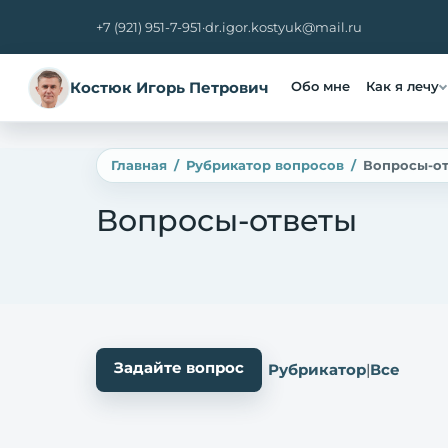
+7 (921) 951-7-951
·
dr.igor.kostyuk@mail.ru
Костюк Игорь Петрович
Обо мне
Как я лечу
Главная
Рубрикатор вопросов
Вопросы-о
Вопросы-ответы
Задайте вопрос
Рубрикатор
|
Все