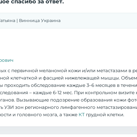
ое спасибо за ответ.
 | Татьяна | Винница Украина
рович
ных с первичной меланомой кожи и/или метастазами в 
жной клетчаткой и фасцией нижележащей мышцы. Объем
 проходить обследование каждые 3–6 месяцев в течение
следования – каждые 6-12 мес. При контрольном визите
органов. Вызывающие подозрение образования кожи фот
ь УЗИ зон регионарного лимфагенного метастазировани
ости и головного мозга, а также
КТ
грудной клетки.