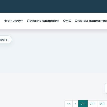
Что я лечу
Лечение ожирения
ОМС
Отзывы пациентов
тветы
<<
<
751
752
753