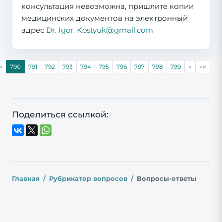
консультация невозможна, пришлите копии
медицинских документов на электронный
адрес
Dr. Igor. Kostyuk@gmail.com
<
790
791
792
793
794
795
796
797
798
799
>
>>
Поделиться ссылкой:
Главная
Рубрикатор вопросов
Вопросы-ответы