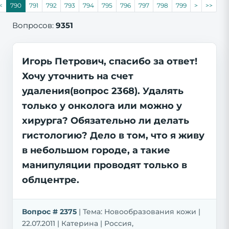
<
790
791
792
793
794
795
796
797
798
799
>
>>
Вопросов:
9351
Игорь Петрович, спасибо за ответ!
Хочу уточнить на счет
удаления(вопрос 2368). Удалять
только у онколога или можно у
хирурга? Обязательно ли делать
гистологию? Дело в том, что я живу
в небольшом городе, а такие
манипуляции проводят только в
облцентре.
Вопрос # 2375
| Тема: Новообразования кожи |
22.07.2011 | Катерина | Россия,