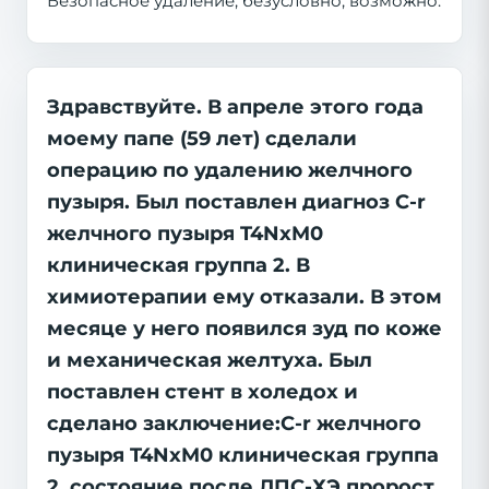
Безопасное удаление, безусловно, возможно.
Здравствуйте. В апреле этого года
моему папе (59 лет) сделали
операцию по удалению желчного
пузыря. Был поставлен диагноз C-r
желчного пузыря T4NxM0
клиническая группа 2. В
химиотерапии ему отказали. В этом
месяце у него появился зуд по коже
и механическая желтуха. Был
поставлен стент в холедох и
сделано заключение:С-r желчного
пузыря T4NxM0 клиническая группа
2, состояние после ЛПС-ХЭ пророст