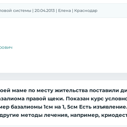
овой системы | 20.04.2013 | Елена | Краснодар
рович
оей маме по месту жительства поставили ди
азалиома правой щеки. Показан курс условн
ер базалиомы 1см на 1, 5см Есть изъявление.
ь другие методы лечения, например, криодес