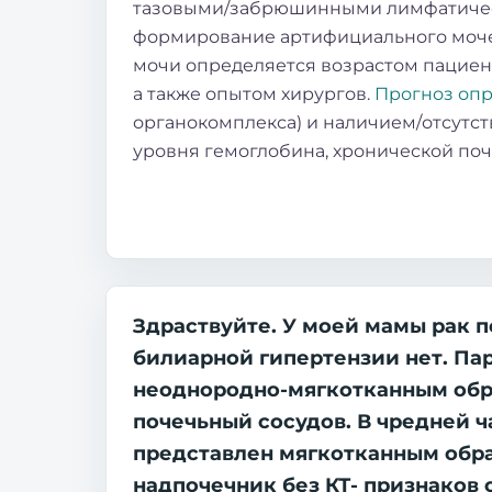
тазовыми/забрюшинными лимфатическ
формирование артифициального мочев
мочи определяется возрастом пациен
а также опытом хирургов.
Прогноз опр
органокомплекса) и наличием/отсутст
уровня гемоглобина, хронической поч
Здраствуйте. У моей мамы рак п
билиарной гипертензии нет. Па
неоднородно-мягкотканным образ
почечьный сосудов. В чредней ч
представлен мягкотканным образ
надпочечник без КТ- признаков