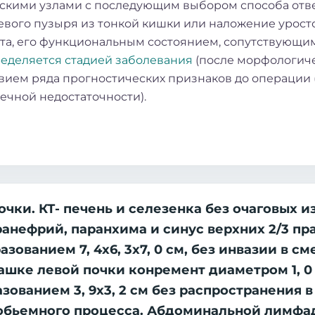
ими узлами с последующим выбором способа отве
ого пузыря из тонкой кишки или наложение уростом
та, его функциональным состоянием, сопутствующи
еделяется стадией заболевания
(после морфологич
вием ряда прогностических признаков до операции 
ечной недостаточности).
очки. КТ- печень и селезенка без очаговых 
ранефрий, паранхима и синус верхних 2/3 п
ованием 7, 4х6, 3х7, 0 см, без инвазии в с
ашке левой почки конремент диаметром 1, 0
ованием 3, 9х3, 2 см без распространения 
 обьемного процесса. Абдоминальной лимфа