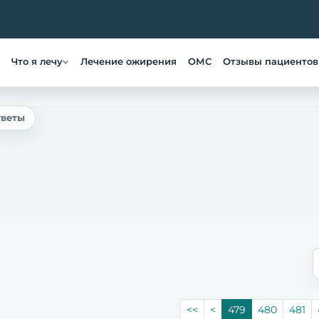
Что я лечу
Лечение ожирения
ОМС
Отзывы пациентов
тветы
<<
<
479
480
481