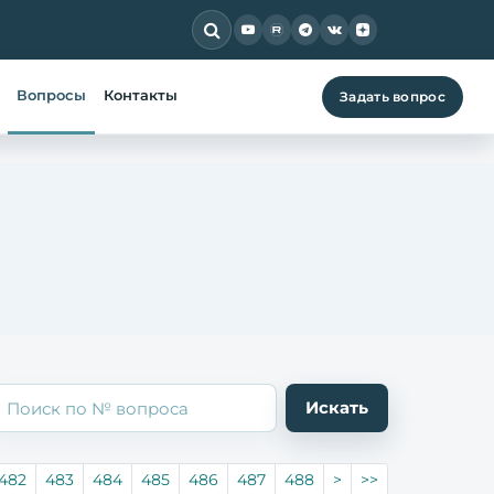
Вопросы
Контакты
Задать вопрос
482
483
484
485
486
487
488
>
>>