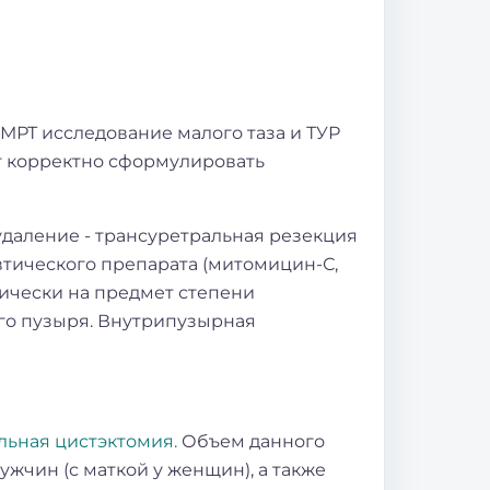
РТ исследование малого таза и ТУР
т корректно сформулировать
даление - трансуретральная резекция
тического препарата (митомицин-С,
гически на предмет степени
ого пузыря. Внутрипузырная
льная цистэктомия.
Объем данного
жчин (с маткой у женщин), а также