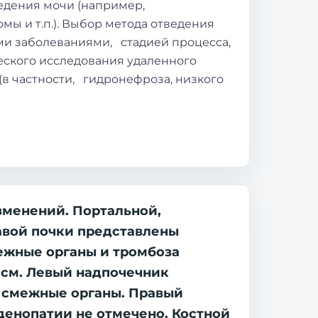
дения мочи (например,
ы и т.п.). Выбор метода отведения
ми заболеваниями, стадией процесса,
еского исследования удаленного
(в частности, гидронефроза, низкого
изменений. Портальной,
равой почки представлены
межные органы и тромбоза
 см. Левый надпочечник
в смежные органы. Правый
денопатии не отмечено. Костной