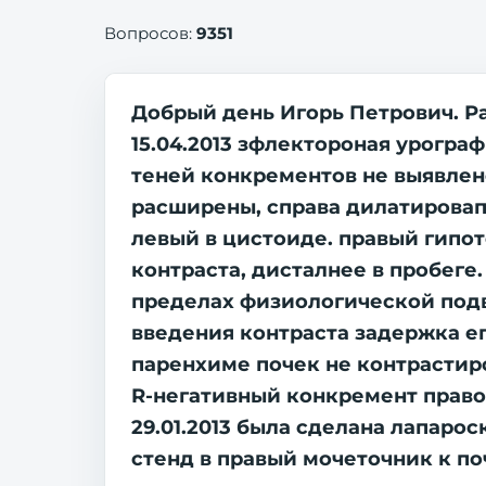
Вопросов:
9351
Добрый день Игорь Петрович. Р
15.04.2013 зфлектороная урограф
теней конкрементов не выявлено
расширены, справа дилатировап
левый в цистоиде. правый гипот
контраста, дисталнее в пробег
пределах физиологической подв
введения контраста задержка е
паренхиме почек не контрастир
R-негативный конкремент право
29.01.2013 была сделана лапарос
стенд в правый мочеточник к по