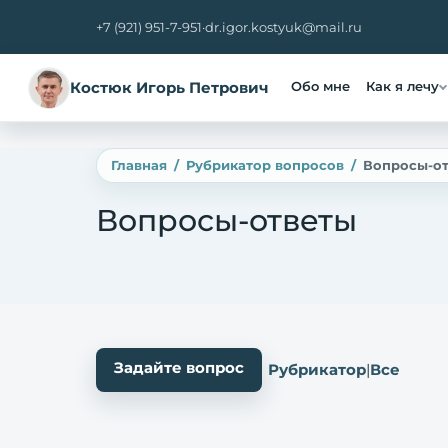
+7 (921) 951-7-951
·
dr.igor.kostyuk@mail.ru
Костюк Игорь Петрович
Обо мне
Как я лечу
Главная
Рубрикатор вопросов
Вопросы-о
Вопросы-ответы
Задайте вопрос
Рубрикатор
|
Все