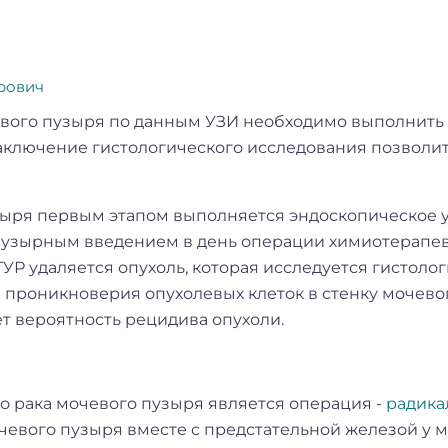
рович
вого пузыря по данным УЗИ необходимо выполнить М
аключение гистологического исследования позволи
ыря первым этапом выполняется эндоскопическое у
пузырным введением в день операции химиотерапев
УР удаляется опухоль, которая исследуется гистоло
 проникноверия опухолевых клеток в стенку мочев
т вероятность рецидива опухоли.
 рака мочевого пузыря является операция -
радика
чевого пузыря вместе с предстательной железой у му