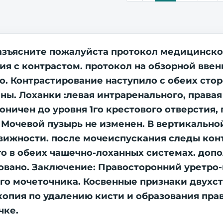
азъясните пожалуйста протокол медицинско
ия с контрастом. протокол на обзорной ввенны
. Контрастирование наступило с обеих стор
ны. Лоханки :левая интраренального, права
оничен до уровня 1го крестового отверстия, 
е. Мочевой пузырь не изменен. В вертикальн
ижности. после мочеиспускания следы конт
го в обеих чашечно-лоханных системах. доп
овано. Заключение: Правосторонний уретро
го мочеточника. Косвенные признаки двухс
копия по удалению кисти и образования прав
чке.