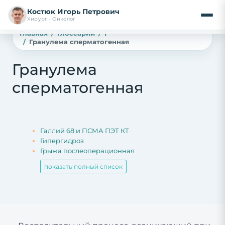
Костюк Игорь Петрович
Хирург · Онколог
Главная
Глоссарий
Г
Гранулема сперматогенная
Гранулема
сперматогенная
Галлий 68 и ПСМА ПЭТ КТ
Гипергидроз
Грыжа послеоперационная
показать полный список