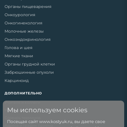
Органы пищеварения
Онкоурология
Онкогинекология
Молочные железы
Онкоэндокринология
Голова и шея
Мягкие ткани
Органы грудной клетки
Забрюшинные опухоли
Карциноид
ДОПОЛНИТЕЛЬНО
Учителя и коллеги
Мы используем cookies
Научные интересы
Словарь терминов
Посещая сайт www.kostyuk.ru, вы даете свое
Адреса и график приёма