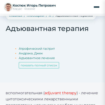
Костюк Игорь Петрович
Хирург · Онколог
Главная
Глоссарий
А
Адъювантная терапия
Адъювантная терапия
Атрофический гастрит
Андрака, Джек
Адъювантное лечение
показать полный список
всполмогательная (
adjuvant
therapy
) - лечение
цитотоксическими лекарственными