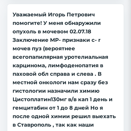
Уважаемый Игорь Петрович
помогите! У меня обнаружили
опухоль в мочевом 02.07.18
Заключение МР- признаки c- r
мочев пуз (вероятнее
всегопапилярная уротелиальная
карцинома, лимфоденопатия в
паховой обл справа и слева . В
местной онкологи нам сразу без
гистологии назначили химию
Цистоплатин130мг в/в кап 1 день и
гемцитабин от 1 до 8 дней Но я
после одной химии решил выехать
в Ставрополь , так как наши