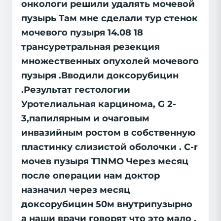
онкологи решили удалять мочевой
пузырь Там мне сделали тур стенок
мочевого пузыря 14.08 18
трансуретральная резекция
множественных опухолей мочевого
пузыря .Вводили доксорубицин
.Результат гестологии
Уротелиальная карцинома, G 2-
3,папилярным и очаговым
инвазийным ростом в собственную
пластинку слизистой оболочки . C-r
мочев пузыря T1NMO Через месяц
после операции нам доктор
назначил через месяц
доксорубицин 50м внутрипузырно
а наши врачи говорят что это мало ,