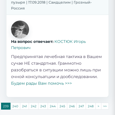
пузыря | 17.09.2018 | Саидцелим | Грозный-
Россия
На вопрос отвечает:
КОСТЮК Игорь
Петрович
Предпринятая лечебная тактика в Вашем
сучае НЕ стандртная. Граммотно
разобраться в ситуации можно лишь при
очной консульатции и дообследовании.
Будем рады Вам помочь >>>
239
240
241
242
243
244
245
246
247
248
>
>>