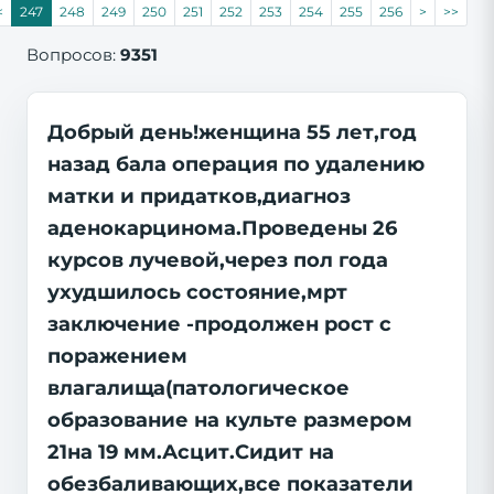
<
247
248
249
250
251
252
253
254
255
256
>
>>
Вопросов:
9351
Добрый день!женщина 55 лет,год
назад бала операция по удалению
матки и придатков,диагноз
аденокарцинома.Проведены 26
курсов лучевой,через пол года
ухудшилось состояние,мрт
заключение -продолжен рост с
поражением
влагалища(патологическое
образование на культе размером
21на 19 мм.Асцит.Сидит на
обезбаливающих,все показатели