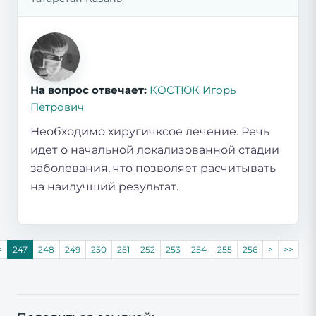
На вопрос отвечает:
КОСТЮК Игорь
Петрович
Необходимо хиругичксое лечение. Речь
идет о начальной локализованной стадии
заболевания, что позволяет расчитывать
на наилучший результат.
<
247
248
249
250
251
252
253
254
255
256
>
>>