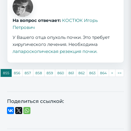
На вопрос отвечает:
КОСТЮК Игорь
Петрович
У Вашего отца опухоль почки. Это требует
хиругического лечения. Необходима
лапароскопическая резекция почки.
855
856
857
858
859
860
861
862
863
864
>
>>
Поделиться ссылкой: