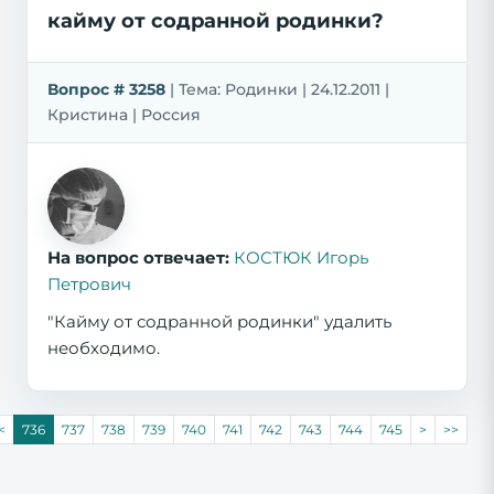
кайму от содранной родинки?
Вопрос # 3258
| Тема: Родинки | 24.12.2011 |
Кристина | Россия
На вопрос отвечает:
КОСТЮК Игорь
Петрович
"Кайму от содранной родинки" удалить
необходимо.
<
736
737
738
739
740
741
742
743
744
745
>
>>