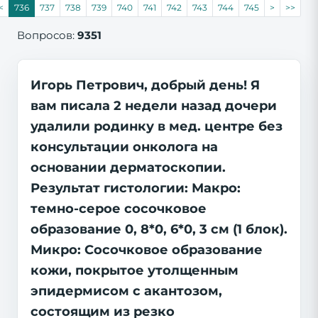
<
736
737
738
739
740
741
742
743
744
745
>
>>
Вопросов:
9351
Игорь Петрович, добрый день! Я
вам писала 2 недели назад дочери
удалили родинку в мед. центре без
консультации онколога на
основании дерматоскопии.
Результат гистологии: Макро:
темно-серое сосочковое
образование 0, 8*0, 6*0, 3 см (1 блок).
Микро: Сосочковое образование
кожи, покрытое утолщенным
эпидермисом с акантозом,
состоящим из резко