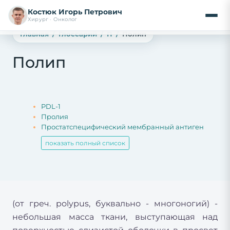
Костюк Игорь Петрович
Хирург · Онколог
Главная
Глоссарий
П
Полип
Полип
PDL-1
Пролия
Простатспецифический мембранный антиген
показать полный список
(от греч. polypus, буквально - многоногий) -
небольшая масса ткани, выступающая над