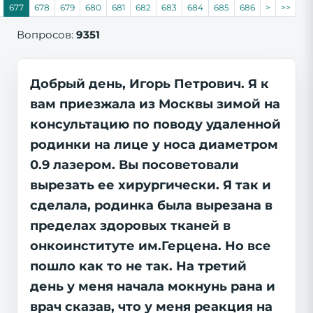
677
678
679
680
681
682
683
684
685
686
>
>>
Вопросов:
9351
Добрый день, Игорь Петрович. Я к
вам приезжала из Москвы зимой на
консультацию по поводу удаленной
родинки на лице у носа диаметром
0.9 лазером. Вы посоветовали
вырезать ее хирургически. Я так и
сделала, родинка была вырезана в
пределах здоровых тканей в
онкоинституте им.Герцена. Но все
пошло как то не так. На третий
день у меня начала мокнунь рана и
врач сказав, что у меня реакция на