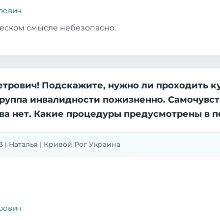
рович
ческом смысле небезопасно.
етрович! Подскажите, нужно ли проходить к
I группа инвалидности пожизненно. Самочув
тва нет. Какие процедуры предусмотрены в 
013 | Наталья | Кривой Рог Украина
рович