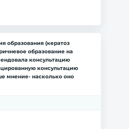
ия образования (кератоз
оричневое образование на
мендовала консультацию
фицированную консультацию
ше мнение- насколько оно