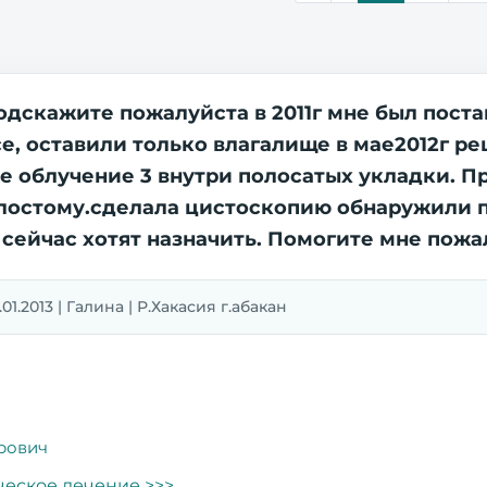
одскажите пожалуйста в 2011г мне был пост
, оставили только влагалище в мае2012г ре
е облучение 3 внутри полосатых укладки. 
лостому.сделала цистоскопию обнаружили п
сейчас хотят назначить. Помогите мне пожал
01.2013 | Галина | Р.Хакасия г.абакан
рович
еское лечение >>>