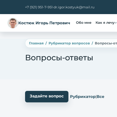
+7 (921) 951-7-951
·
dr.igor.kostyuk@mail.ru
Костюк Игорь Петрович
Обо мне
Как я лечу
Главная
Рубрикатор вопросов
Вопросы-о
Вопросы-ответы
Задайте вопрос
Рубрикатор
|
Все