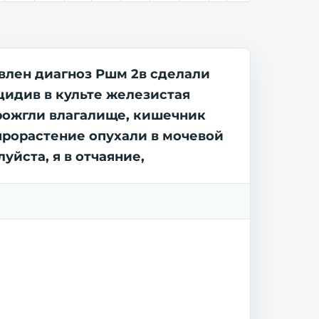
авлен диагноз Ршм 2в сделали
цидив в культе железистая
Прожгли влагалище, кишечник
рорастение опухали в мочевой
уйста, я в отчаяние,