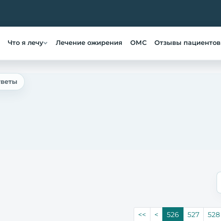
Что я лечу
Лечение ожирения
ОМС
Отзывы пациентов
тветы
<<
<
526
527
528