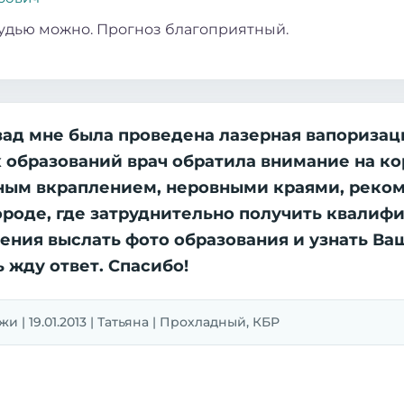
удью можно. Прогноз благоприятный.
зад мне была проведена лазерная вапоризац
х образований врач обратила внимание на к
рным вкраплением, неровными краями, реко
городе, где затруднительно получить квали
ения выслать фото образования и узнать Ва
ь жду ответ. Спасибо!
 | 19.01.2013 | Татьяна | Прохладный, КБР