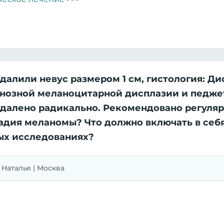
Удалили невус размером 1 см, гистология: Д
инозной меланоцитарной дисплазии и пед
е удалено радикально. Рекомендовано регуляр
тадия меланомы? Что должно включать в себ
ых исследованиях?
| Наталья | Москва