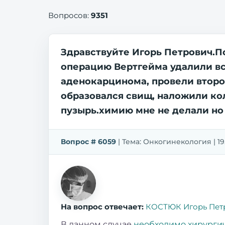
Вопросов:
9351
Здравствуйте Игорь Петрович.П
операцию Вертгейма удалили все
аденокарцинома, провели второ
образовался свищ, наложили ко
пузырь.химию мне не делали но 
Вопрос # 6059
| Тема: Онкогинекология | 19.
На вопрос отвечает:
КОСТЮК Игорь Пет
В данном случае
необходимо хирургич